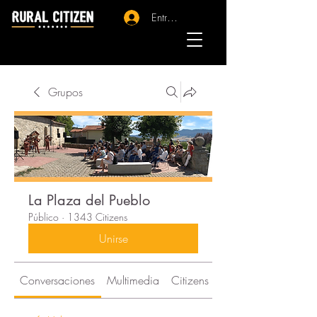
Entrar - Registro
Grupos
La Plaza del Pueblo
Público
·
1343 Citizens
Unirse
Conversaciones
Multimedia
Citizens
Acerca de