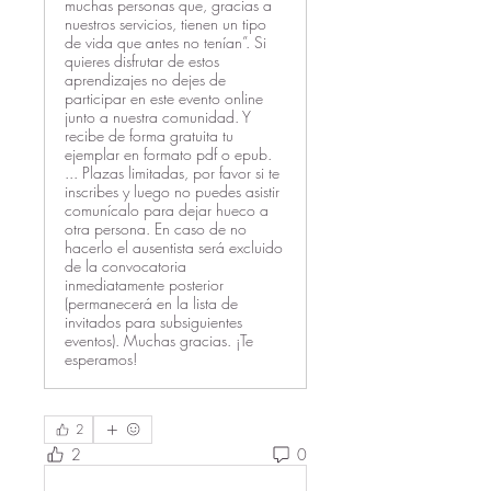
muchas personas que, gracias a
nuestros servicios, tienen un tipo
de vida que antes no tenían”. Si
quieres disfrutar de estos
aprendizajes no dejes de
participar en este evento online
junto a nuestra comunidad. Y
recibe de forma gratuita tu
ejemplar en formato pdf o epub.
... Plazas limitadas, por favor si te
inscribes y luego no puedes asistir
comunícalo para dejar hueco a
otra persona. En caso de no
hacerlo el ausentista será excluido
de la convocatoria
inmediatamente posterior
(permanecerá en la lista de
invitados para subsiguientes
eventos). Muchas gracias. ¡Te
esperamos!
2
2
0