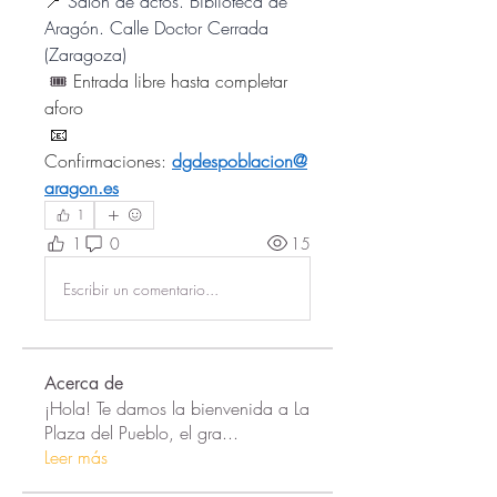
📍 
Salón de actos. Biblioteca de 
Aragón. Calle Doctor Cerrada 
(Zaragoza)
🎟️ 
Entrada libre hasta completar 
aforo
 📧 
Confirmaciones: 
dgdespoblacion@
aragon.es
1
1
0
15
Escribir un comentario...
Acerca de
¡Hola! Te damos la bienvenida a La
Plaza del Pueblo, el gra
...
Leer más