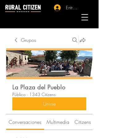
Entrar - Registro
Grupos
La Plaza del Pueblo
Público
·
1343 Citizens
Unirse
Conversaciones
Multimedia
Citizens
Acerca de