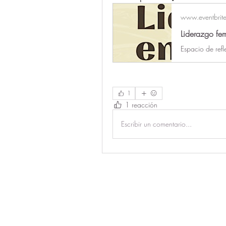
www.eventbrite
Liderazgo fem
1
1 reacción
Escribir un comentario...