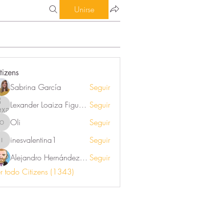
Unirse
tizens
Sabrina García
Seguir
Lexander Loaiza Figueroa
Seguir
Oli
Seguir
Oli
inesvalentina1
Seguir
inesvalentina1
Alejandro Hernández Renner
Seguir
r todo Citizens (1343)