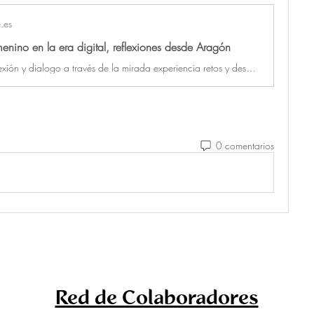
.es
enino en la era digital, reflexiones desde Aragón
Espacio de reflexión y dialogo a través de la mirada experiencia retos y desafío de emprendedoras no digitales dentro del sector tecnológico
0 comentarios
Red de Colaboradores