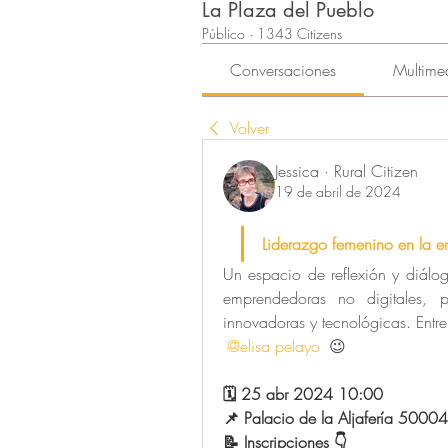
La Plaza del Pueblo
Público
·
1343 Citizens
Conversaciones
Multime
Volver
Jessica · Rural Citizen
19 de abril de 2024
Liderazgo femenino en la er
Un espacio de reflexión y diálog
emprendedoras no digitales, pa
innovadoras y tecnológicas. Entre 
@elisa pelayo
 😉
🗓️ 
25 abr 2024 10:00
📌 
Palacio de la Aljafería 5000
📝 
Inscripci
ones 👇