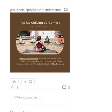
¡Muchas gracias de antemano! 😊
1
1
3
Write a comment...