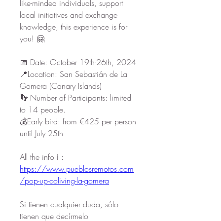
like-minded individuals, support 
local initiatives and exchange 
knowledge, this experience is for 
you! 🤗
📅 Date: October 19th-26th, 2024
📍Location: San Sebastián de La 
Gomera (Canary Islands)
👣 Number of Participants: limited 
to 14 people.
💰Early bird: from €425 per person 
until July 25th
All the info ℹ️ : 
https://www.pueblosremotos.com
/pop-up-coliving-la-gomera
Si tienen cualquier duda, sólo 
tienen que decírmelo 