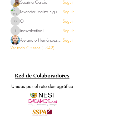
Sabrina García
Seguir
Lexander Loaiza Figueroa
Seguir
Oli
Seguir
Oli
inesvalentina1
Seguir
inesvalentina1
Alejandro Hernández Renner
Seguir
Ver todo Citizens (1342)
Red de Colaboradores
Unidos por el reto demográfico