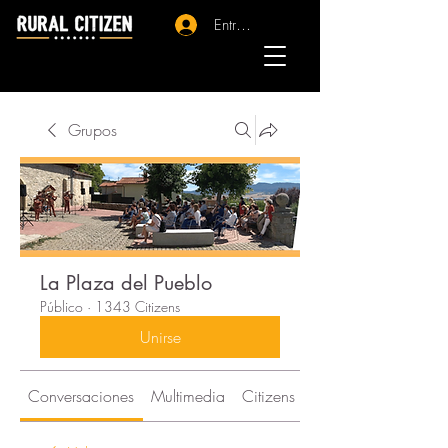
Entrar - Registro
Grupos
La Plaza del Pueblo
Público
·
1343 Citizens
Unirse
Conversaciones
Multimedia
Citizens
Acerca de