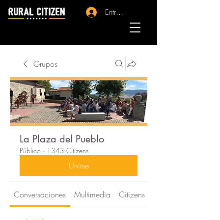
Entrar - Registro
Grupos
La Plaza del Pueblo
Público
·
1343 Citizens
Unirse
Conversaciones
Multimedia
Citizens
Acerca de