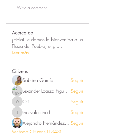
Write a comment...
Acerca de
¡Hola! Te damos la bienvenida a La
Plaza del Pueblo, el gra
...
Leer más
Citizens
Sabrina García
Seguir
Lexander Loaiza Figueroa
Seguir
Oli
Seguir
Oli
inesvalentina1
Seguir
inesvalentina1
Alejandro Hernández Renner
Seguir
Ver todo Citizens (1343)