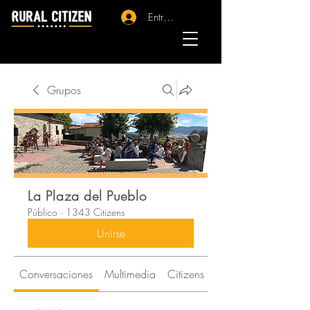
Entrar - Registro
Grupos
La Plaza del Pueblo
Público
·
1343 Citizens
Unirse
Conversaciones
Multimedia
Citizens
Acerca de