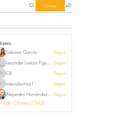
Unirse
tizens
Sabrina García
Seguir
Lexander Loaiza Figueroa
Seguir
Oli
Seguir
Oli
inesvalentina1
Seguir
inesvalentina1
Alejandro Hernández Renner
Seguir
r todo Citizens (1343)