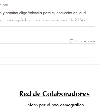
on.com
El sector ovino y caprino elige Valencia para su encuentro anual de 2024 de la mano de la Sociedad Española de Ovinotecnia y Caprinotecnia - Agroinformacion
El sector ovino y caprino elige Valencia para su encuentro anual de 2024 de la mano de la Sociedad Española de Ovinotecnia y Caprinotecnia
0 comentarios
Red de Colaboradores
Unidos por el reto demográfico