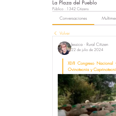
La Plaza del Pueblo
Público
·
1342 Citizens
Conversaciones
Multime
Volver
Jessica · Rural Citizen
22 de julio de 2024
XLVII Congreso Nacional y
Ovinotecnia y Caprinotecn