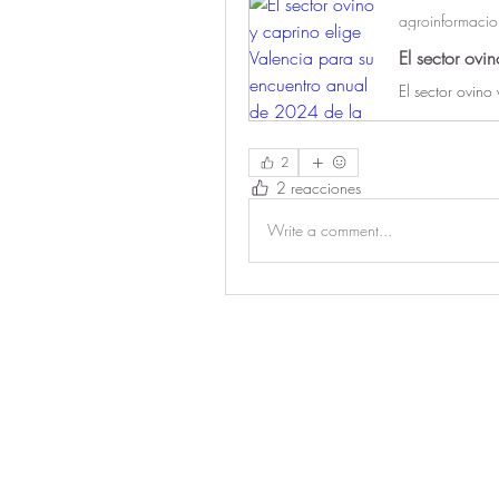
agroinformaci
2
2 reacciones
Write a comment...