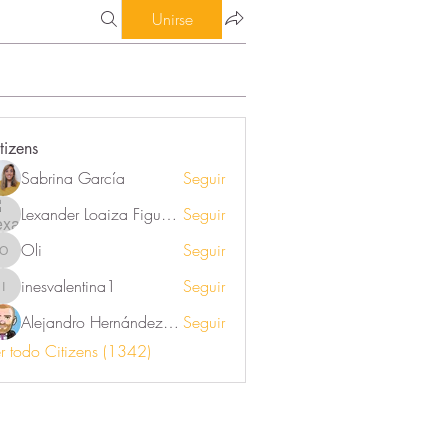
Unirse
tizens
Sabrina García
Seguir
Lexander Loaiza Figueroa
Seguir
Oli
Seguir
Oli
inesvalentina1
Seguir
inesvalentina1
Alejandro Hernández Renner
Seguir
r todo Citizens (1342)