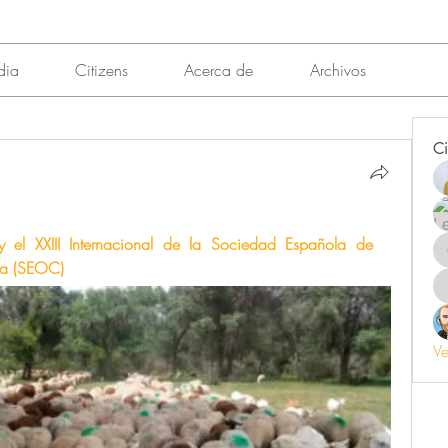
dia
Citizens
Acerca de
Archivos
Ci
 el XXIII Internacional de la Sociedad Española de 
ia (SEOC)
Ve