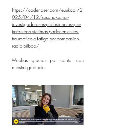
https://cadenaser.com/euskadi/2
025/04/12/susana-corral-
investigadora-los-profesionales-que-
tratan-con-victimas-padecen-estres-
traumatico-o-fatiga-por-compasion-
radio-bilbao/
Muchas gracias por contar con 
nuestro gabinete.