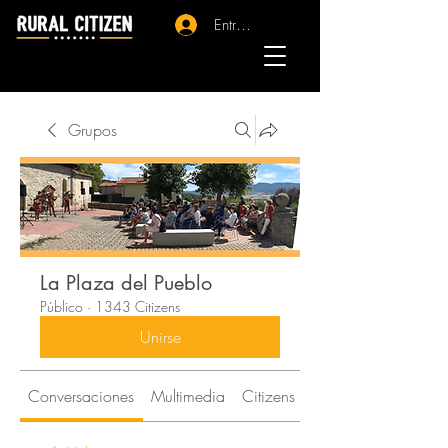
Entrar - Registro
Grupos
La Plaza del Pueblo
Público
·
1343 Citizens
Unirse
Conversaciones
Multimedia
Citizens
Acerca de