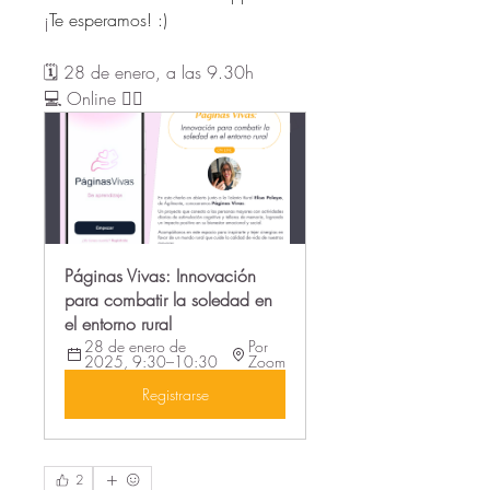
¡
Te esperamos! :)
🗓️ 28 de enero, a las 9.30h
💻 Online 👇🏻
Páginas Vivas: Innovación 
para combatir la soledad en 
el entorno rural
28 de enero de 
Por 
2025, 9:30–10:30
Zoom
Registrarse
2