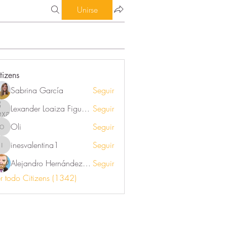
Unirse
tizens
Sabrina García
Seguir
Lexander Loaiza Figueroa
Seguir
Oli
Seguir
Oli
inesvalentina1
Seguir
inesvalentina1
Alejandro Hernández Renner
Seguir
r todo Citizens (1342)