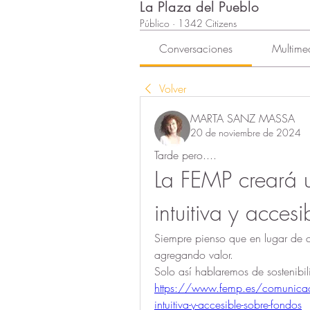
La Plaza del Pueblo
Público
·
1342 Citizens
Conversaciones
Multime
Volver
MARTA SANZ MASSA
20 de noviembre de 2024
Tarde pero....
La FEMP creará u
intuitiva y acces
Siempre pienso que en lugar de c
agregando valor. 
Solo así hablaremos de sostenibil
https://www.femp.es/comunicacio
intuitiva-y-accesible-sobre-fondos