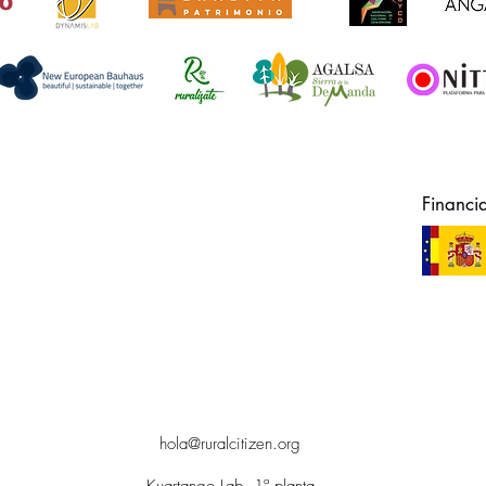
Financi
hola@ruralcitizen.org
Kuartango Lab, 1ª planta