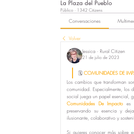
La Plaza del Pueblo
Público
·
1342 Citizens
Conversaciones
Multime
Volver
Jessica · Rural Citizen
21 de julio de 2023
🗓️ 
COMUNIDADES DE IMPA
Los cambios que transforman son
comunidad. Especialmente, los de
social juega un papel esencial, g
Comunidades De Impacto
 es l
preservando su esencia y dej
ilusionante, colaborativo y sosteni
Si quieres conocer más sobre es