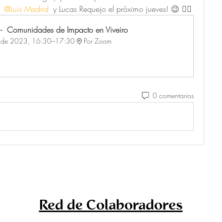
 
@Luis Madrid
 y Lucas Requejo el próximo jueves! 😉 👇🏻
 -  Comunidades de Impacto en Viveiro
io de 2023, 16:30–17:30
Por Zoom
0 comentarios
Red de Colaboradores