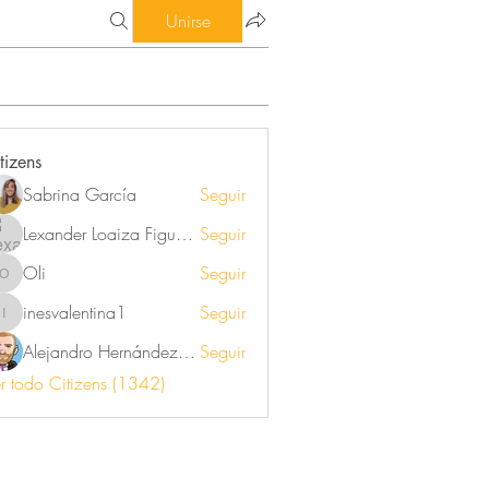
Unirse
tizens
Sabrina García
Seguir
Lexander Loaiza Figueroa
Seguir
Oli
Seguir
Oli
inesvalentina1
Seguir
inesvalentina1
Alejandro Hernández Renner
Seguir
r todo Citizens (1342)