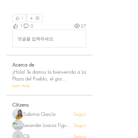
1
1
0
27
댓글을 입력하세요.
Acerca de
¡Hola! Te damos la bienvenida a La
Plaza del Pueblo, el gra
...
Leer más
Citizens
Sabrina García
Seguir
Lexander Loaiza Figueroa
Seguir
Oli
Seguir