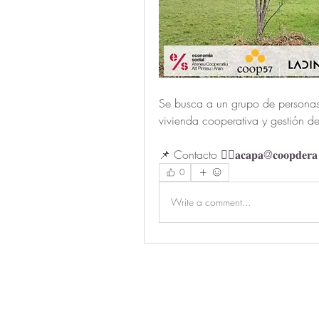
Se busca a un grupo de personas 
vivienda cooperativa y gestión de t
📌 Contacto 👉🏻𝐚𝐜𝐚𝐩𝐚@𝐜𝐨𝐨𝐩𝐝𝐞𝐫𝐚.
0
Write a comment...