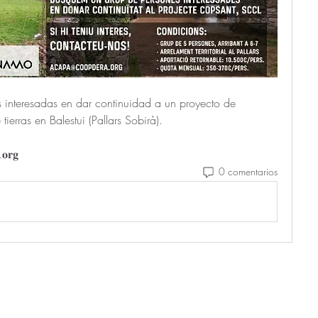
interesadas en dar continuidad a un proyecto de 
ierras en Balestui (Pallars Sobirà).
𝐨𝐫𝐠
0 comentarios