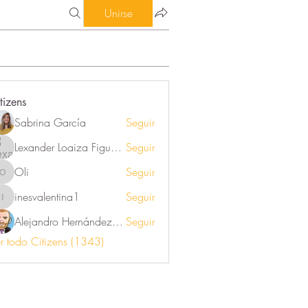
Unirse
tizens
Sabrina García
Seguir
Lexander Loaiza Figueroa
Seguir
Oli
Seguir
Oli
inesvalentina1
Seguir
inesvalentina1
Alejandro Hernández Renner
Seguir
r todo Citizens (1343)