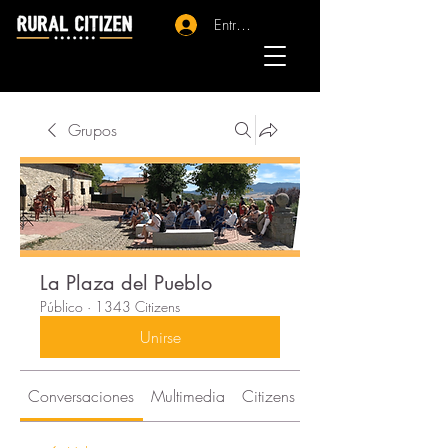
Entrar - Registro
Grupos
La Plaza del Pueblo
Público
·
1343 Citizens
Unirse
Conversaciones
Multimedia
Citizens
Acerca de