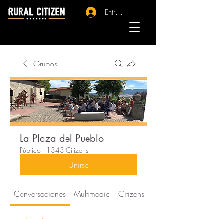
Entrar - Registro
Grupos
La Plaza del Pueblo
Público
·
1343 Citizens
Unirse
Conversaciones
Multimedia
Citizens
Acerca de