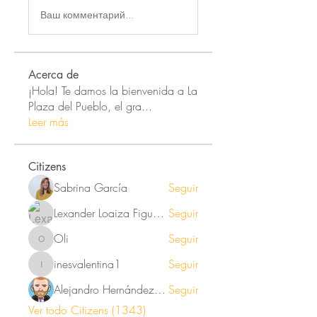
Ваш комментарий...
Acerca de
¡Hola! Te damos la bienvenida a La
Plaza del Pueblo, el gra
...
Leer más
Citizens
Sabrina García
Seguir
Lexander Loaiza Figueroa
Seguir
Oli
Seguir
Oli
inesvalentina1
Seguir
inesvalentina1
Alejandro Hernández Renner
Seguir
Ver todo Citizens (1343)