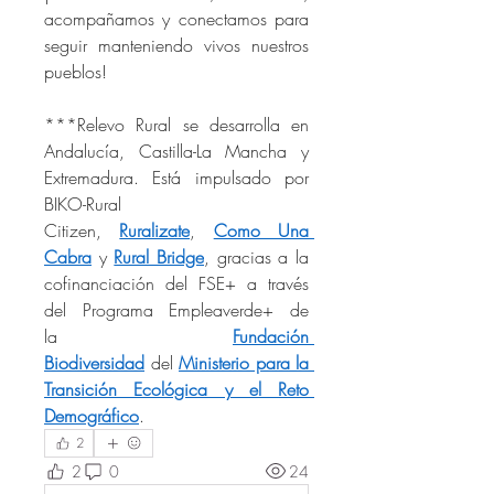
acompañamos y conectamos para 
seguir manteniendo vivos nuestros 
pueblos! 
***Relevo Rural se desarrolla en 
Andalucía, Castilla-La Mancha y 
Extremadura. Está impulsado por 
BIKO-Rural 
Citizen, 
Ruralizate
, 
Como Una 
Cabra
 y 
Rural Bridge
, gracias a la 
cofinanciación del FSE+ a través 
del Programa Empleaverde+ de 
la 
Fundación 
Biodiversidad
 del 
Ministerio para la 
Transición Ecológica y el Reto 
Demográfico
.
2
2
0
24