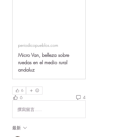
periodicopueblos.com
Micro Van, belleza sobre
ruedas en el medio rural
andaluz
6
6
4
撰寫留言......
最新