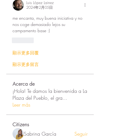
Luis López Lainez
2024年2月05日
me encanta, muy buena iniciativa y no 
nos coge demasiado lejos su 
campamento base :) 
按讚
顯示更多回覆
顯示更多留言
Acerca de
¡Hola! Te damos la bienvenida a La
Plaza del Pueblo, el gra
...
Leer más
Citizens
Sabrina García
Seguir