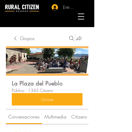
Entrar - Registro
Grupos
La Plaza del Pueblo
Público
·
1343 Citizens
Unirse
Conversaciones
Multimedia
Citizens
Acerca de