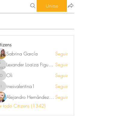
Unirse
tizens
Sabrina García
Seguir
Lexander Loaiza Figueroa
Seguir
Oli
Seguir
Oli
inesvalentina1
Seguir
inesvalentina1
Alejandro Hernández Renner
Seguir
r todo Citizens (1342)