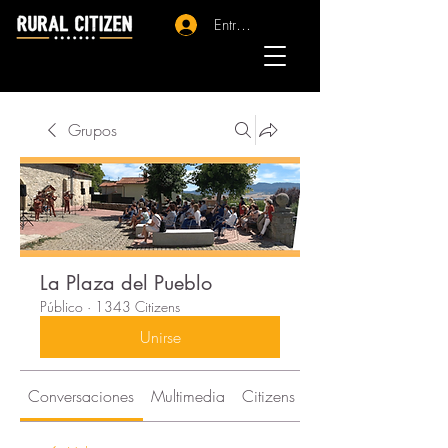
Entrar - Registro
Grupos
La Plaza del Pueblo
Público
·
1343 Citizens
Unirse
Conversaciones
Multimedia
Citizens
Acerca de