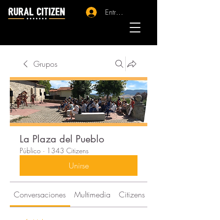
Entrar - Registro
Grupos
La Plaza del Pueblo
Público
·
1343 Citizens
Unirse
Conversaciones
Multimedia
Citizens
Acerca de