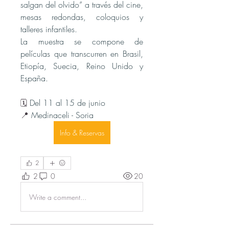
salgan del olvido” a través del cine, 
mesas redondas, coloquios y 
talleres infantiles. 
La muestra se compone de 
películas que transcurren en Brasil, 
Etiopía, Suecia, Reino Unido y 
España.
🗓️ 
Del 11 al 15 de junio
📍 
Medinaceli - Soria
Info & Reservas
2
2
0
20
Write a comment...