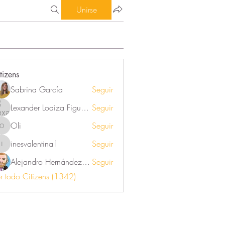
Unirse
tizens
Sabrina García
Seguir
Lexander Loaiza Figueroa
Seguir
Oli
Seguir
Oli
inesvalentina1
Seguir
inesvalentina1
Alejandro Hernández Renner
Seguir
r todo Citizens (1342)