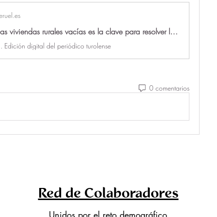
ruel.es
Dar salida a las viviendas rurales vacías es la clave para resolver la falta de alojamientos
. Edición digital del periódico turolense
0 comentarios
Red de Colaboradores
Unidos por el reto demográfico