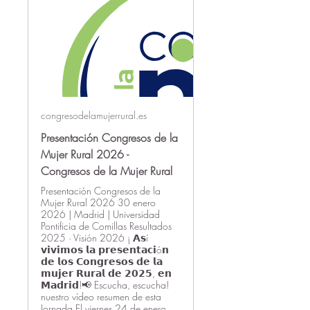
congresodelamujerrural.es
Presentación Congresos de la
Mujer Rural 2026 -
Congresos de la Mujer Rural
Presentación Congresos de la
Mujer Rural 2026 30 enero
2026 | Madrid | Universidad
Pontificia de Comillas Resultados
2025 · Visión 2026 ¡ 𝗔𝘀í
𝘃𝗶𝘃𝗶𝗺𝗼𝘀 𝗹𝗮 𝗽𝗿𝗲𝘀𝗲𝗻𝘁𝗮𝗰𝗶ó𝗻
𝗱𝗲 𝗹𝗼𝘀 𝗖𝗼𝗻𝗴𝗿𝗲𝘀𝗼𝘀 𝗱𝗲 𝗹𝗮
𝗺𝘂𝗷𝗲𝗿 𝗥𝘂𝗿𝗮𝗹 𝗱𝗲 𝟮𝟬𝟮𝟱, 𝗲𝗻
𝗠𝗮𝗱𝗿𝗶𝗱!📢 Escucha, escucha!
nuestro vídeo resumen de esta
Jornada.El viernes 24 de enero,