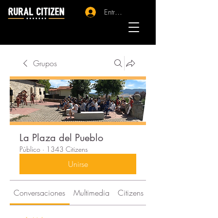
Entrar - Registro
Grupos
La Plaza del Pueblo
Público
·
1343 Citizens
Unirse
Conversaciones
Multimedia
Citizens
Acerca de