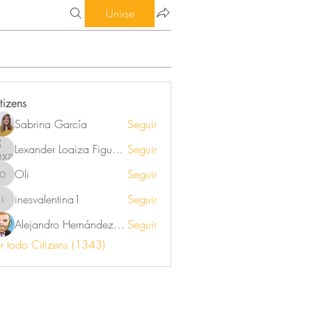
Unirse
tizens
Sabrina García
Seguir
Lexander Loaiza Figueroa
Seguir
Oli
Seguir
Oli
inesvalentina1
Seguir
inesvalentina1
Alejandro Hernández Renner
Seguir
r todo Citizens (1343)