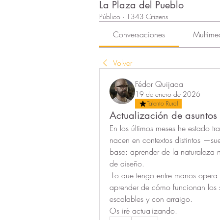
La Plaza del Pueblo
Público
·
1343 Citizens
Conversaciones
Multime
Volver
Fédor Quijada
19 de enero de 2026
Talento Rural
Actualización de asuntos
En los últimos meses he estado tr
nacen en contextos distintos —s
base: aprender de la naturaleza 
de diseño. 
 Lo que tengo entre manos opera desde una biomímesis fractal aplicada al territorio: 
aprender de cómo funcionan los si
escalables y con arraigo.
Os iré actualizando.