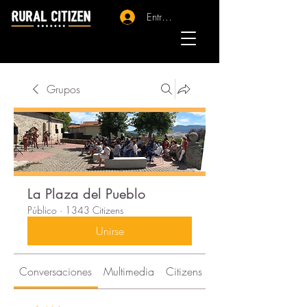
Entrar - Registro
Grupos
La Plaza del Pueblo
Público
·
1343 Citizens
Unirse
Conversaciones
Multimedia
Citizens
Acerca de