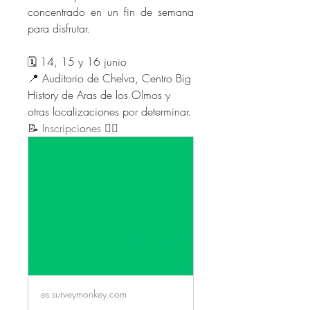
concentrado en un fin de semana 
para disfrutar.
🗓️ 14, 15 y 16 junio
📍 Auditorio de Chelva, Centro Big 
History de Aras de los Olmos y 
otras localizaciones por determinar.
📝 Inscripci
o
nes 👇🏻
es.surveymonkey.com