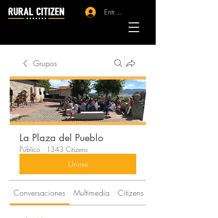
Entrar - Registro
Grupos
La Plaza del Pueblo
Público
·
1343 Citizens
Unirse
Conversaciones
Multimedia
Citizens
Acerca de