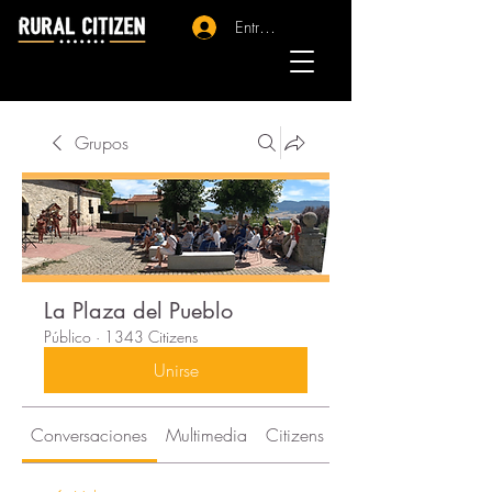
Entrar - Registro
Grupos
La Plaza del Pueblo
Público
·
1343 Citizens
Unirse
Conversaciones
Multimedia
Citizens
Acerca de