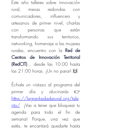
Este año talleres sobre innovación 
rural, mesas redondas con 
comunicadores, influencers y 
artesanos de primer nivel, charlas 
con personas que están 
transformando sus territorios, 
networking, homenaje a las mujeres 
rurales, encuentro con la 
Red de 
Centros de Innovación Territorial 
(RedCIT)
... desde las 10:00 hasta 
las 21:00 horas. ¡Un no parar! 🙌
Échale un vistazo al programa del 
primer día y alucinarás 👉 
https://lagrankedadarural.org/tale
nto/
¡Vas a tener que bloquear tu 
agenda para todo el fin de 
semana! Porque, una vez que 
estés, te encantará quedarte hasta 