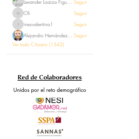
Lexander Loaiza Figueroa
Seguir
Oli
Seguir
Oli
inesvalentina1
Seguir
inesvalentina1
Alejandro Hernández Renner
Seguir
Ver todo Citizens (1342)
Red de Colaboradores
Unidos por el reto demográfico