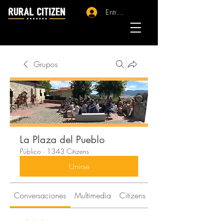
Entrar - Registro
Grupos
La Plaza del Pueblo
Público
·
1343 Citizens
Unirse
Conversaciones
Multimedia
Citizens
Acerca de