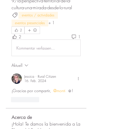
9/la-perspectiva-territorial-de-la-
cultura-una-mirada-desde-lo-rural
eventos / actividades
+
1
eventos presenciales
2
2
1
Kommentar verfassen...
Aktuell
Jessica · Rural Citizen
16. Feb. 2024
¡Gracias por compartir, 
@monti
 ☺️!
Gefällt mir
Acerca de
¡Hola! Te damos la bienvenida a La