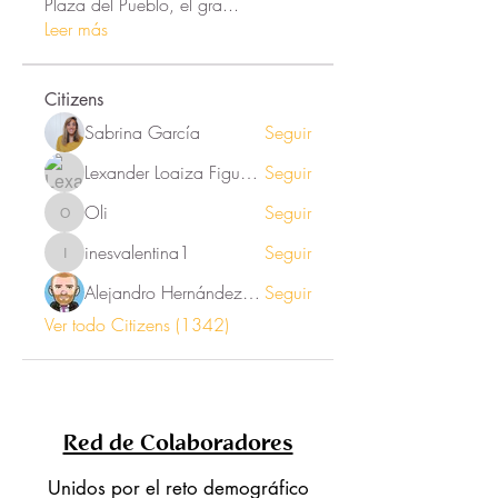
Plaza del Pueblo, el gra
...
Leer más
Citizens
Sabrina García
Seguir
Lexander Loaiza Figueroa
Seguir
Oli
Seguir
Oli
inesvalentina1
Seguir
inesvalentina1
Alejandro Hernández Renner
Seguir
Ver todo Citizens (1342)
Red de Colaboradores
Unidos por el reto demográfico