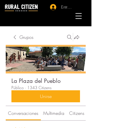
Entrar - Registro
Grupos
La Plaza del Pueblo
Público
·
1343 Citizens
Unirse
Conversaciones
Multimedia
Citizens
Acerca de