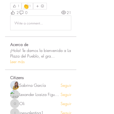
👏
1
1
2
0
21
Write a comment...
Acerca de
¡Hola! Te damos la bienvenida a La
Plaza del Pueblo, el gra
...
Leer más
Citizens
Sabrina García
Seguir
Lexander Loaiza Figueroa
Seguir
Oli
Seguir
Oli
inesvalentina1
Seguir