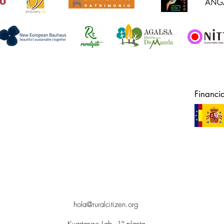
Financi
hola@ruralcitizen.org
Kuartango Lab, 1ª planta