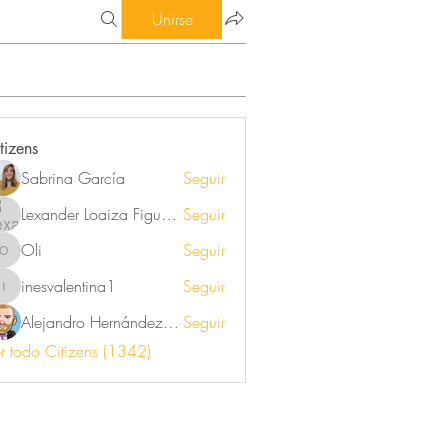
Unirse
tizens
Sabrina García
Seguir
Lexander Loaiza Figueroa
Seguir
Oli
Seguir
Oli
inesvalentina1
Seguir
inesvalentina1
Alejandro Hernández Renner
Seguir
r todo Citizens (1342)