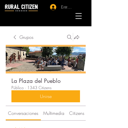
Entrar - Registro
Grupos
La Plaza del Pueblo
Público
·
1343 Citizens
Unirse
Conversaciones
Multimedia
Citizens
Acerca de