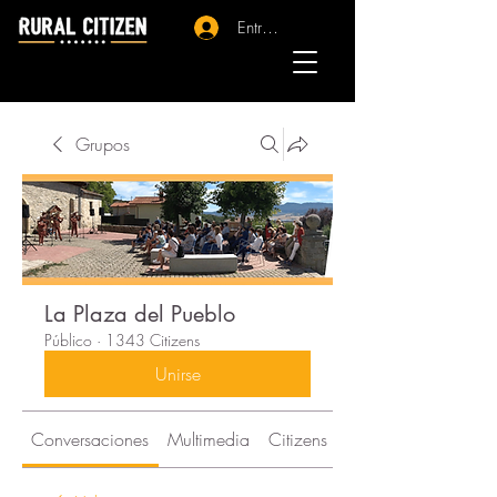
Entrar - Registro
Grupos
La Plaza del Pueblo
Público
·
1343 Citizens
Unirse
Conversaciones
Multimedia
Citizens
Acerca de