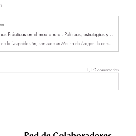
h.
om
I CICLO. Buenas Prácticas en el medio rural. Políticas, estrategias y experiencias de revitalización.
El Observatorio de la Despoblación, con sede en Molina de Aragón, le complace invitarles al I Ciclo de Buenas Prácticas en el medio rural. Políticas, estrategias y experiencias de revitalización" donde, a partir de la intervención de diferentes profesionales expertos en el tema tendrá lugar un espacio de reflexión y diálogo conjunto sobre la situación del medio rural en el territorio español afectado por la despoblación así como ejemplos de buenas prácticas llevadas a cabo en los diferentes terrenos y el repensar del futuro del medio rural. La jornada tendrá lugar: Día: 10 de diciembre Hora: 12:30AM a 14:00AM Modalidad: En línea Enlace: https://uah-es.zoom.us/j/96717711495?pwd=Abuii1OT5rorPHiHQlwvjLAU0EUiWh.1 ID de reunión: 967 1771 1495 Código de acceso: 969402
0 comentarios