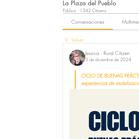
La Plaza del Pueblo
Público
·
1342 Citizens
Conversaciones
Multime
Volver
Jessica · Rural Citizen
3 de diciembre de 2024
CICLO DE BUENAS PRÁCTI
experiencias de revitalizaci