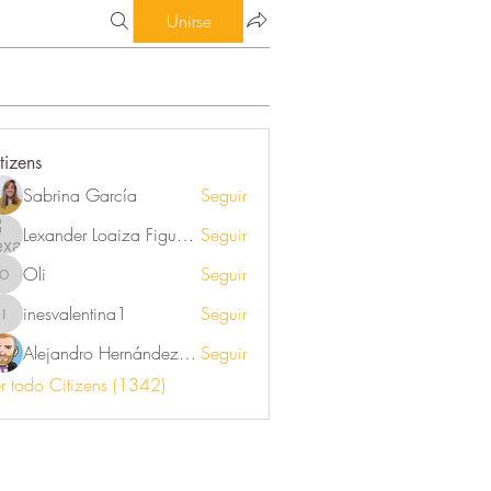
Unirse
tizens
Sabrina García
Seguir
Lexander Loaiza Figueroa
Seguir
Oli
Seguir
Oli
inesvalentina1
Seguir
inesvalentina1
Alejandro Hernández Renner
Seguir
r todo Citizens (1342)