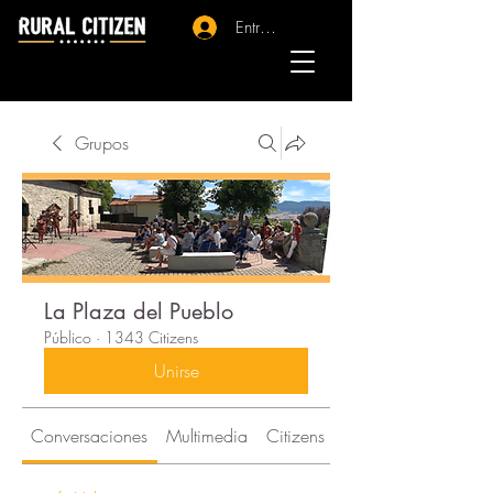
Entrar - Registro
Grupos
La Plaza del Pueblo
Público
·
1343 Citizens
Unirse
Conversaciones
Multimedia
Citizens
Acerca de