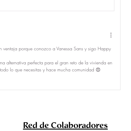
go con ventaja porque conozco a Vanessa Sans y sigo Happy 
a alternativa perfecta para el gran reto de la vivienda en 
a todo lo que necesitas y hace mucha comunidad 😍
Red de Colaboradores