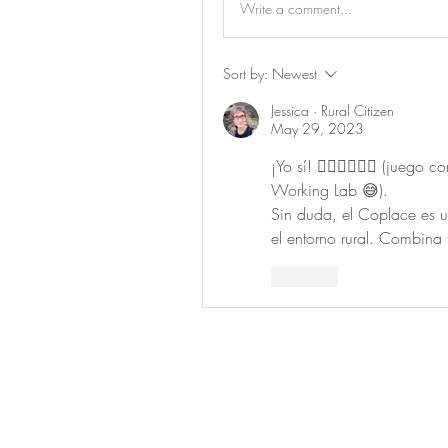
Write a comment...
Sort by:
Newest
Jessica · Rural Citizen
May 29, 2023
¡Yo sí! 🙋🏻‍♀️🙋🏻‍♀️ (jue
Working Lab 😅).
Sin duda, el Coplace es un
el entorno rural. Combin
Like