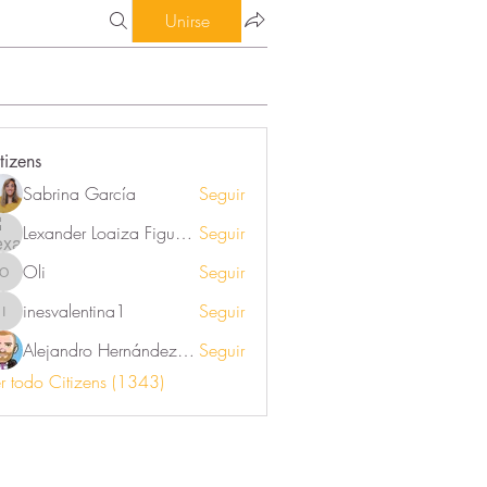
Unirse
tizens
Sabrina García
Seguir
Lexander Loaiza Figueroa
Seguir
Oli
Seguir
Oli
inesvalentina1
Seguir
inesvalentina1
Alejandro Hernández Renner
Seguir
r todo Citizens (1343)