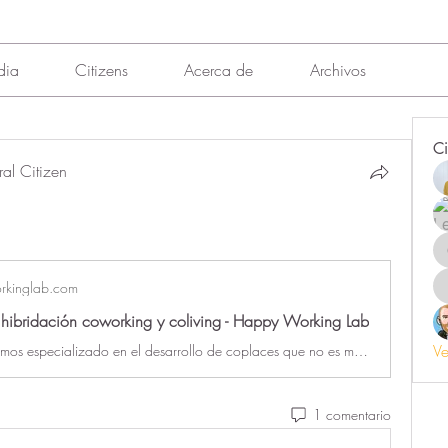
dia
Citizens
Acerca de
Archivos
Ci
ral Citizen
kinglab.com
 hibridación coworking y coliving - Happy Working Lab
Ve
En HWL nos hemos especializado en el desarrollo de coplaces que no es más que la hibridación de coliving + coworking. Como Coplace definimos un edificio que
1 comentario