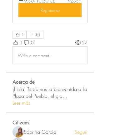
9:30–10:30 CET
Zoom
Registrarse
1
1
0
27
Write a comment...
Acerca de
¡Hola! Te damos la bienvenida a La
Plaza del Pueblo, el gra
...
Leer más
Citizens
Sabrina García
Seguir