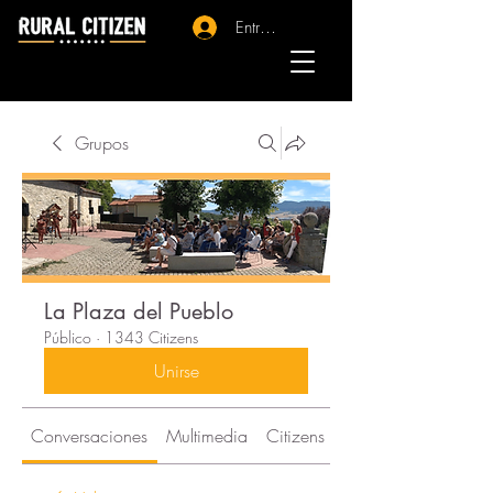
Entrar - Registro
Grupos
La Plaza del Pueblo
Público
·
1343 Citizens
Unirse
Conversaciones
Multimedia
Citizens
Acerca de