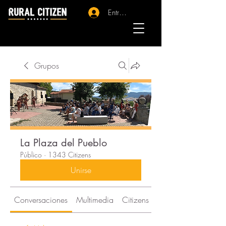
Entrar - Registro
Grupos
La Plaza del Pueblo
Público
·
1343 Citizens
Unirse
Conversaciones
Multimedia
Citizens
Acerca de