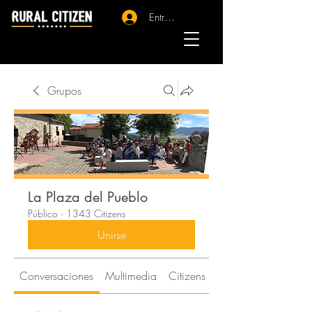
Entrar - Registro
Grupos
La Plaza del Pueblo
Público
·
1343 Citizens
Unirse
Conversaciones
Multimedia
Citizens
Acerca de