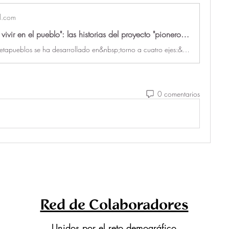
l.com
"Me quedo a vivir en el pueblo": las historias del proyecto "pionero" en Málaga contra la despoblación rural
El programa Metapueblos se ha desarrollado en&nbsp;torno a cuatro ejes:&nbsp;agroecología, bioconstrucción, economía sénior y energías renovables, con formación, inmersión rural y prácticas en empresas.
0 comentarios
Red de Colaboradores
Unidos por el reto demográfico