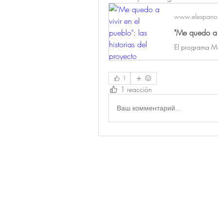
www.elespano
1
1 reacción
Ваш комментарий...