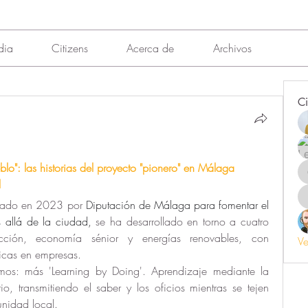
dia
Citizens
Acerca de
Archivos
Ci
lo": las historias del proyecto "pionero" en Málaga 
l
sado en 2023 por 
Diputación de Málaga para fomentar el 
 allá de la ciudad,
 se ha desarrollado en torno a cuatro 
ucción, economía sénior y energías renovables, con 
Ve
ticas en empresas.
mos: más 'Learning by Doing'. Aprendizaje mediante la 
orio, transmitiendo el saber y los oficios mientras se tejen 
unidad local. 