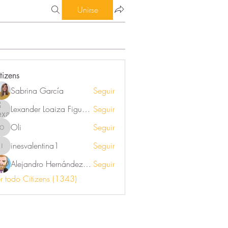
Unirse
tizens
Sabrina García
Seguir
Lexander Loaiza Figueroa
Seguir
Oli
Seguir
Oli
inesvalentina1
Seguir
inesvalentina1
Alejandro Hernández Renner
Seguir
r todo Citizens (1343)