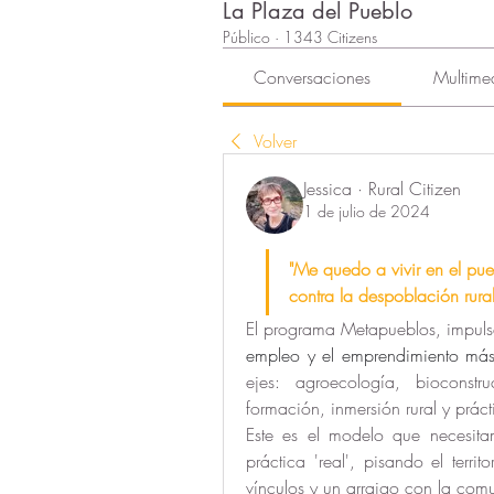
La Plaza del Pueblo
Público
·
1343 Citizens
Conversaciones
Multime
Volver
Jessica · Rural Citizen
1 de julio de 2024
"Me quedo a vivir en el pueb
contra la despoblación rura
El programa Metapueblos, impul
empleo y el emprendimiento más
ejes: agroecología, bioconstr
formación, inmersión rural y prác
Este es el modelo que necesita
práctica 'real', pisando el territ
vínculos y un arraigo con la com