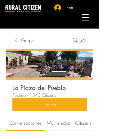
Entrar - Registro
Grupos
La Plaza del Pueblo
Público
·
1343 Citizens
Unirse
Conversaciones
Multimedia
Citizens
Acerca de