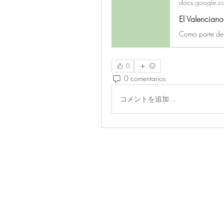
docs.google.c
El Valenciano
0
0 comentarios
コメントを追加…