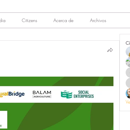
dia
Citizens
Acerca de
Archivos
Ci
Ve