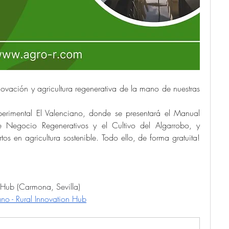
ación y agricultura regenerativa de la mano de nuestras 
perimental El Valenciano, donde se presentará el Manual 
Negocio Regenerativos y el Cultivo del Algarrobo, y 
os en agricultura sostenible. Todo ello, de forma gratuita! 
n Hub (Carmona, Sevilla)
ano - Rural Innovation Hub