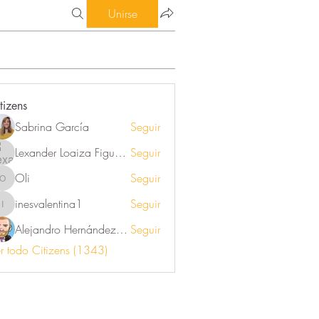
Unirse
tizens
Sabrina García
Seguir
Lexander Loaiza Figueroa
Seguir
Oli
Seguir
Oli
inesvalentina1
Seguir
inesvalentina1
Alejandro Hernández Renner
Seguir
r todo Citizens (1343)