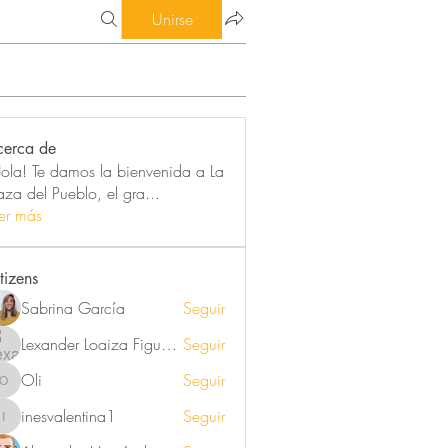
Unirse
cerca de
ola! Te damos la bienvenida a La
aza del Pueblo, el gra
...
er más
tizens
Sabrina García
Seguir
Lexander Loaiza Figueroa
Seguir
Oli
Seguir
Oli
inesvalentina1
Seguir
inesvalentina1