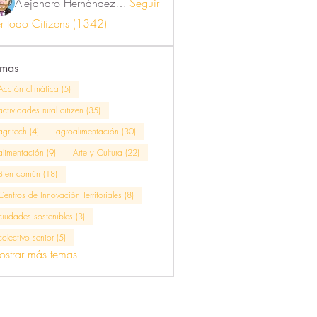
Alejandro Hernández Renner
Seguir
r todo Citizens (1342)
emas
Acción climática (5)
actividades rural citizen (35)
agritech (4)
agroalimentación (30)
alimentación (9)
Arte y Cultura (22)
Bien común (18)
Centros de Innovación Territoriales (8)
ciudades sostenibles (3)
colectivo senior (5)
strar más temas