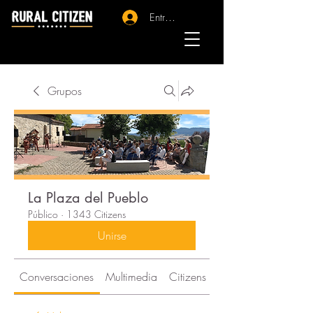
Entrar - Registro
Grupos
La Plaza del Pueblo
Público
·
1343 Citizens
Unirse
Conversaciones
Multimedia
Citizens
Acerca de