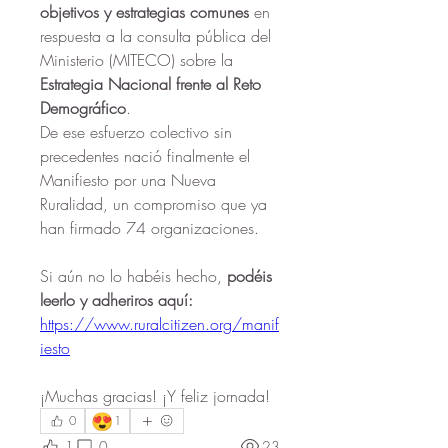
objetivos y estrategias comunes
 en 
respuesta a la consulta pública del 
Ministerio (MITECO) sobre la
Estrategia Nacional frente al Reto 
Demográfico
.
De ese esfuerzo colectivo sin 
precedentes nació finalmente el 
Manifiesto por una Nueva 
Ruralidad, un compromiso que ya 
han firmado 74 organizaciones.
Si aún no lo habéis hecho, 
podéis 
leerlo y adheriros aquí:
https://www.ruralcitizen.org/manif
iesto
¡Muchas gracias! ¡Y feliz jornada!
😍
0
1
1
0
23