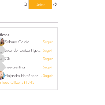
Unirse
tizens
Sabrina García
Seguir
Lexander Loaiza Figueroa
Seguir
Oli
Seguir
Oli
inesvalentina1
Seguir
inesvalentina1
Alejandro Hernández Renner
Seguir
r todo Citizens (1343)