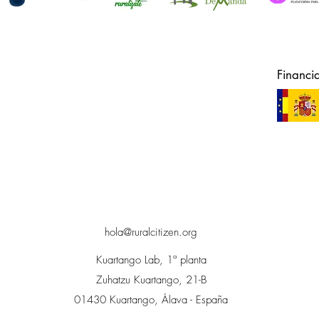
Financi
hola@ruralcitizen.org
Kuartango Lab, 1ª planta
Zuhatzu Kuartango, 21-B
01430 Kuartango, Álava - España