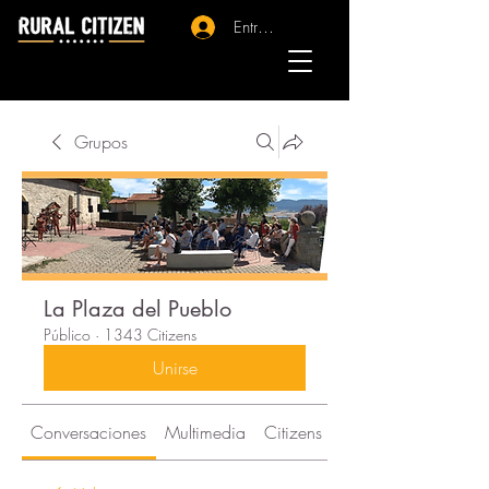
Entrar - Registro
Grupos
La Plaza del Pueblo
Público
·
1343 Citizens
Unirse
Conversaciones
Multimedia
Citizens
Acerca de